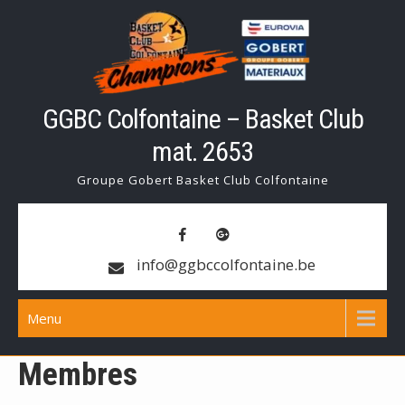
Skip
to
content
GGBC Colfontaine – Basket Club
mat. 2653
Groupe Gobert Basket Club Colfontaine
info@ggbccolfontaine.be
Menu
Membres