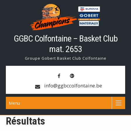
Skip
to
content
GGBC Colfontaine – Basket Club
mat. 2653
Groupe Gobert Basket Club Colfontaine
info@ggbccolfontaine.be
Menu
Résultats