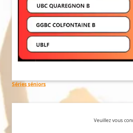
Navigation
Séries séniors
de
l’article
Veuillez vous co