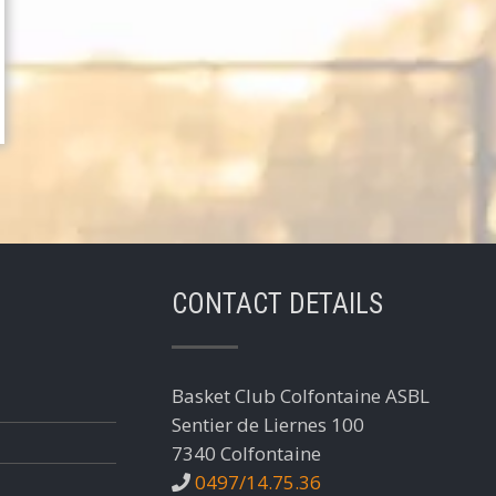
CONTACT DETAILS
Basket Club Colfontaine ASBL
Sentier de Liernes 100
7340 Colfontaine
0497/14.75.36