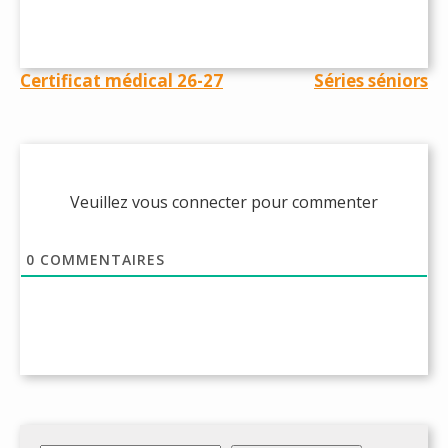
Navigation
Certificat médical 26-27
Séries séniors
de
l’article
Veuillez vous connecter pour commenter
0
COMMENTAIRES