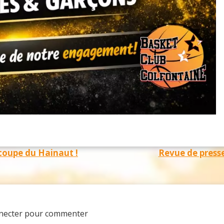
coupe du Hainaut !
Revue de press
nnecter pour commenter