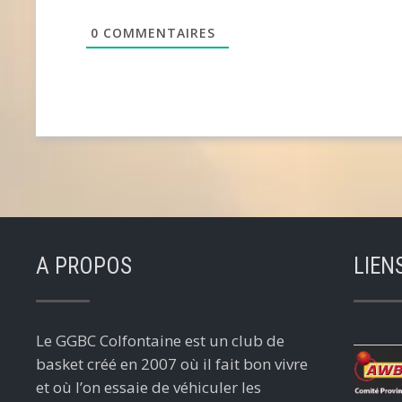
0
COMMENTAIRES
A PROPOS
LIEN
Le GGBC Colfontaine est un club de
basket créé en 2007 où il fait bon vivre
et où l’on essaie de véhiculer les