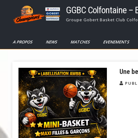
Skip
GGBC Colfontaine – 
to
content
Groupe Gobert Basket Club Colfo
A PROPOS
NEWS
MATCHES
EVENEMENTS
Une be
PUBL